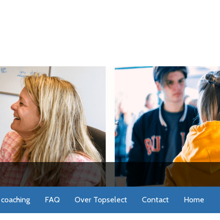
coaching
FAQ
Over Topselect
Contact
Home