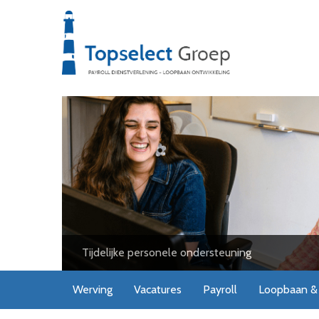
Tijdelijke personele ondersteuning
Werving
Vacatures
Payroll
Loopbaan & 