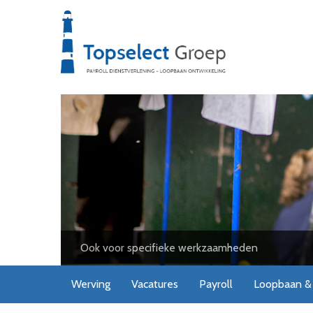
Ook voor specifieke werkzaamheden
Werving
Vacatures
Payroll
Loopbaan & 