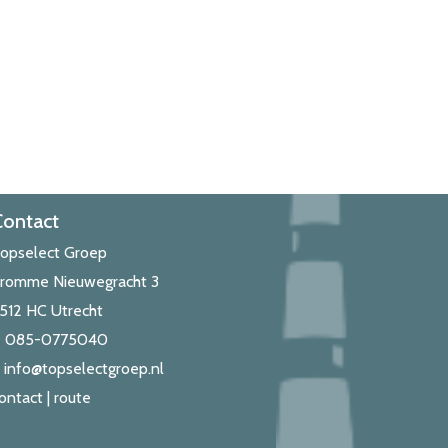
Contact
opselect Groep
romme Nieuwegracht 3
512 HC Utrecht
T
085-0775040
E
info@topselectgroep.nl
ontact | route