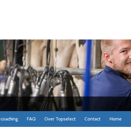
coaching
FAQ
Over Topselect
Contact
Home